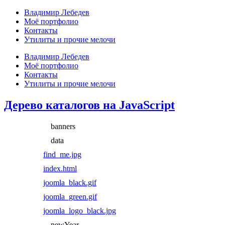
Владимир Лебедев
Моё портфолио
Контакты
Утилиты и прочие мелочи
Владимир Лебедев
Моё портфолио
Контакты
Утилиты и прочие мелочи
Дерево каталогов на JavaScript
banners
data
find_me.jpg
index.html
joomla_black.gif
joomla_green.gif
joomla_logo_black.jpg
newYear