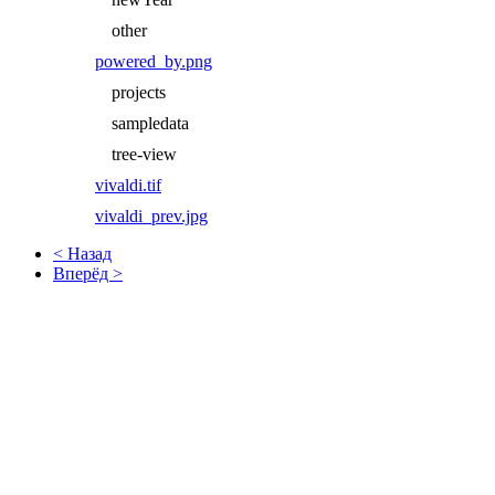
other
powered_by.png
projects
sampledata
tree-view
vivaldi.tif
vivaldi_prev.jpg
< Назад
Вперёд >