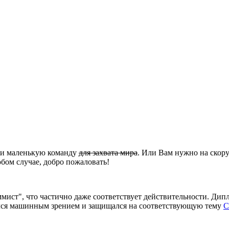
ли маленькую команду
для захвата мира
. Или Вам нужно на скор
юбом случае, добро пожаловать!
мист", что частично даже соответствует действительности. Дип
мался машинным зрением и защищался на соответствующую тему
С