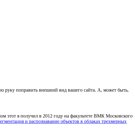
ую руку поправить внешний вид вашего сайта. А, может быть,
лом этот я получил в 2012 году на факультете ВМК Московского
егментация и распознавание объектов в облаках трехмерных